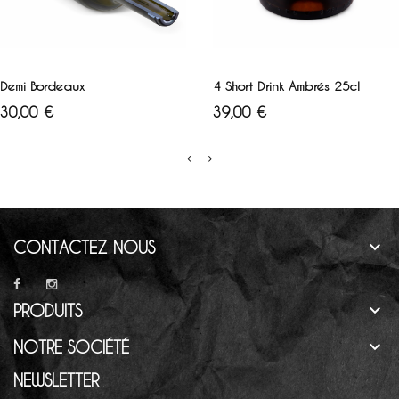
AJOUTER AU PANIER
AJOUTER AU PANIER
Demi Bordeaux
4 Short Drink Ambrés 25cl
Prix
Prix
30,00 €
39,00 €

CONTACTEZ NOUS

PRODUITS

NOTRE SOCIÉTÉ
NEWSLETTER