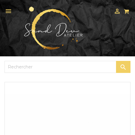


