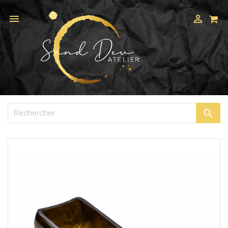


