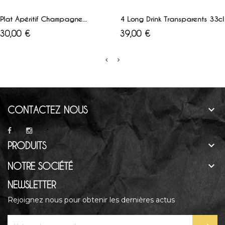
AJOUTER AU PANIER
AJOUTER AU PANIER
Plat Apéritif Champagne...
4 Long Drink Transparents 33cl
Prix
Prix
30,00 €
39,00 €

CONTACTEZ NOUS

PRODUITS

NOTRE SOCIÉTÉ
NEWSLETTER
Rejoignez nous pour obtenir les dernières actus