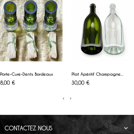
Blanc
Vert
Blanc
Vert
AJOUTER AU PANIER
AJOUTER AU PANIER
Porte-Cure-Dents Bordeaux
Plat Apéritif Champagne...
Prix
Prix
8,00 €
30,00 €

CONTACTEZ NOUS