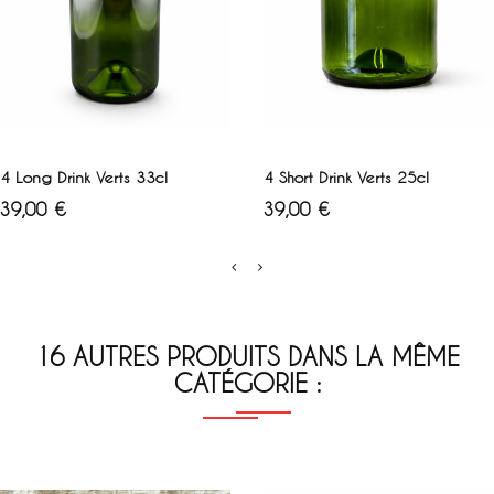
AJOUTER AU PANIER
AJOUTER AU PANIER
4 Long Drink Verts 33cl
4 Short Drink Verts 25cl
Prix
Prix
39,00 €
39,00 €
16 AUTRES PRODUITS DANS LA MÊME
CATÉGORIE :