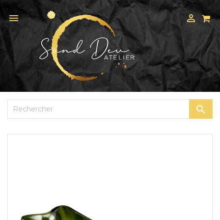


