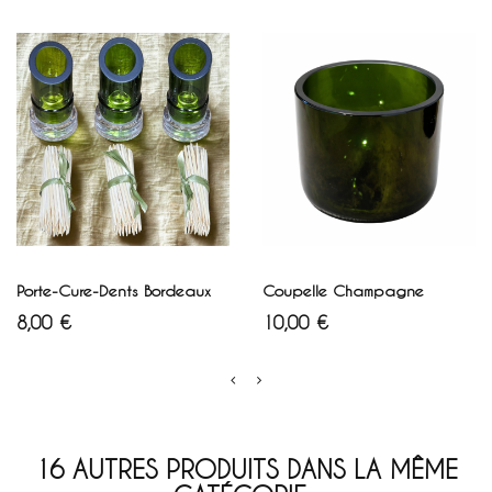
Blanc
Vert
AJOUTER AU PANIER
AJOUTER AU PANIER
Porte-Cure-Dents Bordeaux
Coupelle Champagne
Prix
Prix
8,00 €
10,00 €
16 AUTRES PRODUITS DANS LA MÊME