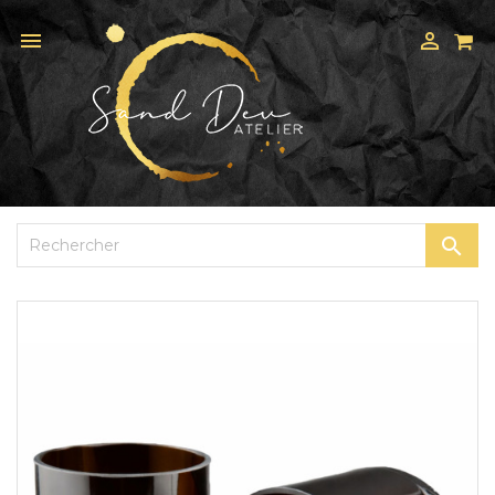


