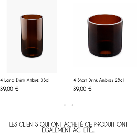
AJOUTER AU PANIER
AJOUTER AU PANIER
4 Long Drink Ambré 33cl
4 Short Drink Ambrés 25cl
Prix
Prix
39,00 €
39,00 €
LES CLIENTS QUI ONT ACHETÉ CE PRODUIT ONT
ÉGALEMENT ACHETÉ...