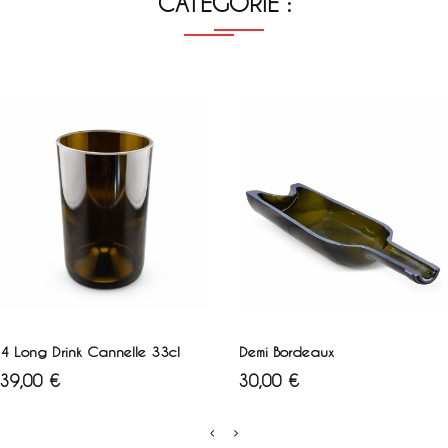
CATÉGORIE :
AJOUTER AU PANIER
AJOUTER AU PANIER
4 Long Drink Cannelle 33cl
Demi Bordeaux
Prix
Prix
39,00 €
30,00 €