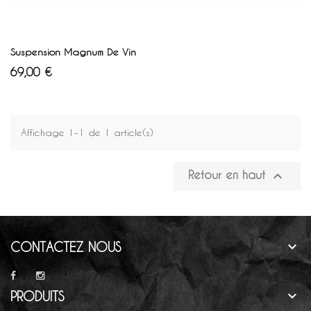
Blanc
Vert
Marron
AJOUTER AU PANIER
Suspension Magnum De Vin
Prix
69,00 €
Affichage 1-1 de 1 article(s)

Retour en haut

CONTACTEZ NOUS

PRODUITS