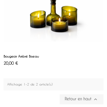
AJOUTER AU PANIER
Bougeoir Ambré Biseau
Prix
20,00 €
Affichage 1-2 de 2 article(s)

Retour en haut