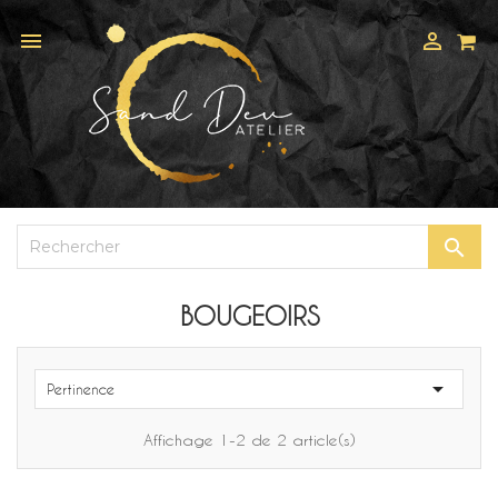



BOUGEOIRS

Pertinence
Affichage 1-2 de 2 article(s)