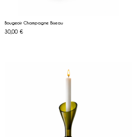
AJOUTER AU PANIER
Bougeoir Champagne Biseau
Prix
30,00 €