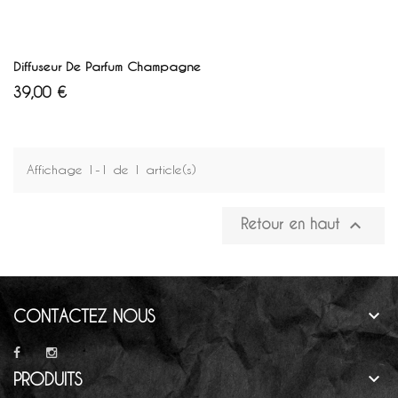
AJOUTER AU PANIER
Diffuseur De Parfum Champagne
Prix
39,00 €
Affichage 1-1 de 1 article(s)

Retour en haut

CONTACTEZ NOUS

PRODUITS