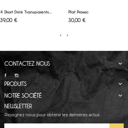
AJOUTER AU PANIER
AJOUTER AU PANIER
4 Short Drink Transparents...
Plat Prosec
Prix
Prix
39,00 €
30,00 €

CONTACTEZ NOUS

PRODUITS

NOTRE SOCIÉTÉ
NEWSLETTER
Rejoignez nous pour obtenir les dernières actus