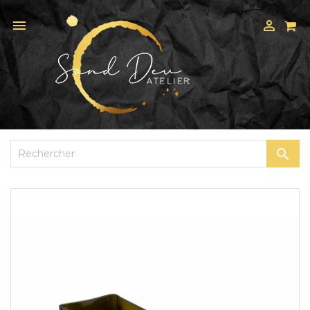


