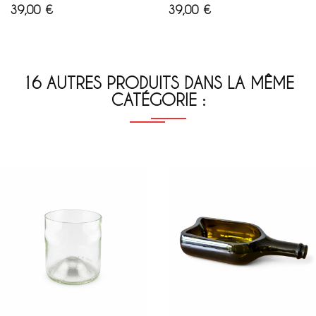
Prix
Prix
39,00 €
39,00 €
16 AUTRES PRODUITS DANS LA MÊME
CATÉGORIE :