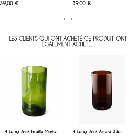
Prix
Prix
39,00 €
39,00 €
LES CLIENTS QUI ONT ACHETÉ CE PRODUIT ONT
ÉGALEMENT ACHETÉ...
AJOUTER AU PANIER
AJOUTER AU PANIER
4 Long Drink Feuille Morte...
4 Long Drink Ambré 33cl