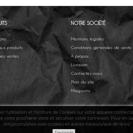
ITS
NOTRE SOCIÉTÉ
ions
Mentions légales
ux produits
Conditions générales de vente
res ventes
À propos
Livraison
Contactez-nous
Plan du site
Magasins
 l’utilisation et l'écriture de Cookies sur votre appareil connect
de votre prochaine visite et sécuriser votre connexion. Pour en sav
obligations/sites-web-cookies-et-autres-traceurs/que-dit-la-loi/
J'accepte