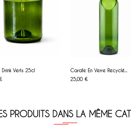
OUTER AU PANIER
AJOUTER AU PANIER
 Drink Verts 25cl
Carafe En Verre Recyclé...
Prix
€
25,00 €
ES PRODUITS DANS LA MÊME CAT