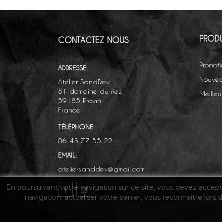
PRODU
CONTACTEZ NOUS
Promot
ADDRESSE:
Nouvea
Atelier SandDev
81 domaine du riez
Meilleu
59185 Provin
France
TÉLÉPHONE:
06 43 77 55 22
EMAIL:
ateliersanddev@gmail.com
En poursuivant votre navigation sur ce site, vous devez accepter
navigation, actualiser votre panier, vous reconnaitre lors 