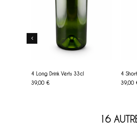
AJOUTER AU PANIER
AJ
4 Long Drink Verts 33cl
4 Short
Prix
Prix
39,00 €
39,00 
16 AUTR