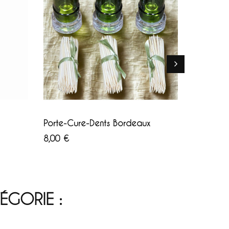
Blanc
Vert
AJOUTER AU PANIER
AJOU
Porte-Cure-Dents Bordeaux
Photoph
Prix
Prix
8,00 €
29,00 €
ÉGORIE :