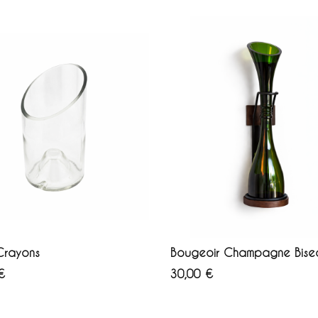
OUTER AU PANIER
AJOUTER AU PANIER
Crayons
Bougeoir Champagne Bise
Prix
€
30,00 €