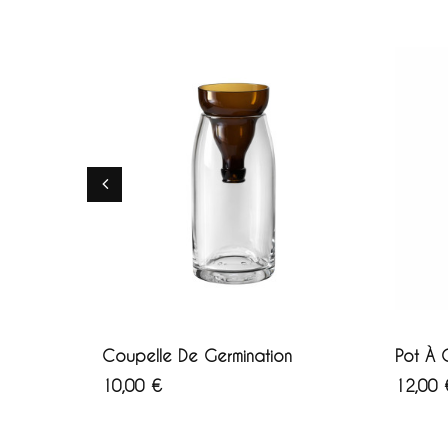
AJOUTER AU PANIER
AJ
Coupelle De Germination
Pot À 
Prix
Prix
10,00 €
12,00 