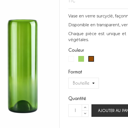
TTC
Vase en verre surcyclé, façonné
Disponible en transparent, v
Chaque pièce est unique et 
végétales.
Couleur
Blanc
Vert
Marron
Format
Quantité
AJOUTER AU PAN