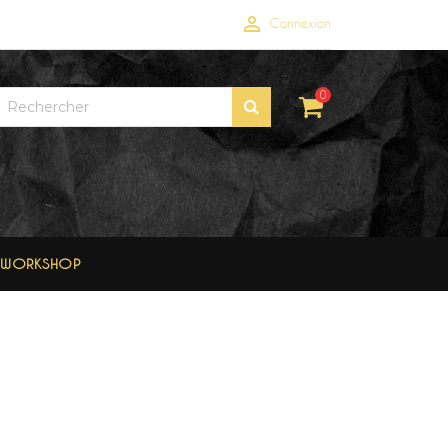

Connexion
0
WORKSHOP