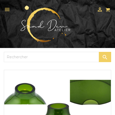


