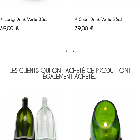
AJOUTER AU PANIER
AJOUTER AU PANIER
4 Long Drink Verts 33cl
4 Short Drink Verts 25cl
Prix
Prix
39,00 €
39,00 €
LES CLIENTS QUI ONT ACHETÉ CE PRODUIT ONT
ÉGALEMENT ACHETÉ...