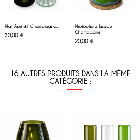
Blanc
Vert
AJOUTER AU PANIER
AJOUTER AU PANIER
Plat Apéritif Champagne...
Photophore Biseau
Champagne
Prix
30,00 €
Prix
20,00 €
16 AUTRES PRODUITS DANS LA MÊME
CATÉGORIE :