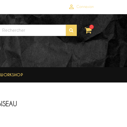

Connexion
0
WORKSHOP
ISEAU