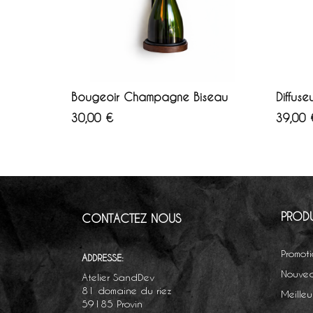
AJOUTER AU PANIER
AJ
Bougeoir Champagne Biseau
Diffus
Prix
Prix
30,00 €
39,00 
PRODU
CONTACTEZ NOUS
Promot
ADDRESSE:
Nouvea
Atelier SandDev
81 domaine du riez
Meilleu
59185 Provin