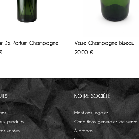
OUTER AU PANIER
AJOUTER AU PANIER
eur De Parfum Champagne
Vase Champagne Biseau
Prix
€
20,00 €
ITS
NOTRE SOCIÉTÉ
ions
Mentions légales
ux produits
Conditions générales de vente
res ventes
À propos