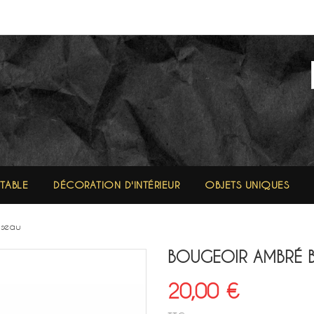
 TABLE
DÉCORATION D'INTÉRIEUR
OBJETS UNIQUES
iseau
BOUGEOIR AMBRÉ B
20,00 €