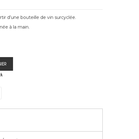
ir d’une bouteille de vin surcyclée.
née à la main.
IER
ck