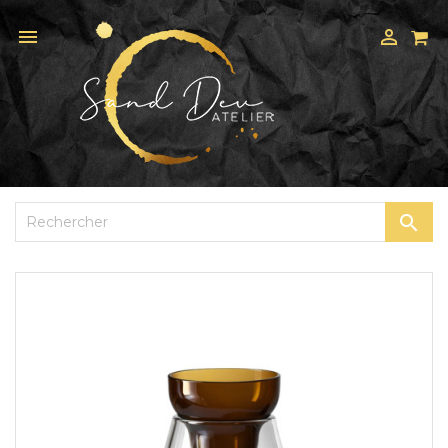


