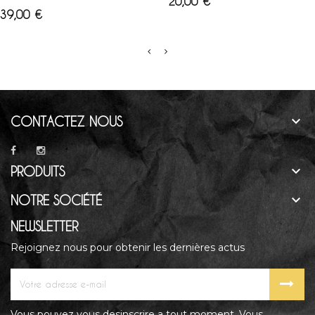
Prix
20,00 €
Prix
39,00 €

CONTACTEZ NOUS

PRODUITS

NOTRE SOCIÉTÉ
NEWSLETTER
Rejoignez nous pour obtenir les dernières actus
Vous pouvez vous desinscrire a tout moment. Vous