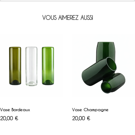
VOUS AIMEREZ AUSSI
Blanc
Vert
Marron
AJOUTER AU PANIER
AJOUTER AU PANIER
Vase Bordeaux
Vase Champagne
Prix
Prix
20,00 €
20,00 €