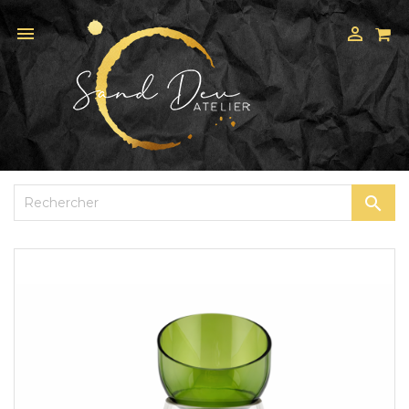


