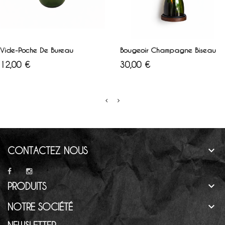
Blanc
Vert
Marron
AJOUTER AU PANIER
AJOUTER AU PANIER
Vide-Poche De Bureau
Bougeoir Champagne Biseau
Prix
Prix
12,00 €
30,00 €

CONTACTEZ NOUS

PRODUITS

NOTRE SOCIÉTÉ